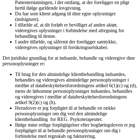
Patienterstatningen, i det omfang, at der foreligger en pligt
hertil ifølge gældende lovgivning.
Du har som klient adgang til dine egne oplysninger
(indsigtsret).
I tilfælde af, at dit forløb er bevilliget af anden aktør,
videregives oplysninger i forbindelse med afregning for
behandling til denne.
I andre tilfælde, og såfremt der foreligger samtykke,
videregives oplysninger til forsikringsselskaber.
Det juridiske grundlag for at indsamle, behandle og videregive dine
personoplysninger er:
Til brug for den almindelige klientbehandling indsamles,
behandles og videregives almindelige personoplysninger i
medfør af databeskyttelsesforordningens artikel 6(1)(c) og (d),
mens de følsomme personoplysninger indsamles, behandles
og videregives i medfør af databeskyttelsesforordningens
artikel 9(2)(c) og (h).
Herudover er jeg forpligtet til at behandle en række
personoplysninger om dig ved den almindelige
klientbehandling for REG. Psykoterapeuter.
Ifølge mine retlige forpligtigelser efter bogføringsloven er jeg
forpligtiget til at behandle personoplysninger om dig i
forbindelse med regnskab og fakturering.