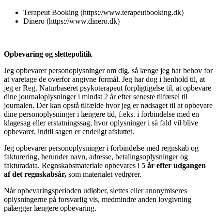
Terapeut Booking (https://www.terapeutbooking.dk)
Dinero (https://www.dinero.dk)
Opbevaring og slettepolitik
Jeg opbevarer personoplysninger om dig, så længe jeg har behov for
at varetage de overfor angivne formål. Jeg har dog i henhold til, at
jeg er Reg. Naturbaseret psykoterapeut forpligtigelse til, at opbevare
dine journaloplysninger i mindst 2 år efter seneste tilførsel til
journalen. Der kan opstå tilfælde hvor jeg er nødsaget til at opbevare
dine personoplysninger i længere tid, f.eks. i forbindelse med en
klagesag eller erstatningssag, hvor oplysninger i så fald vil blive
opbevaret, indtil sagen er endeligt afsluttet.
Jeg opbevarer personoplysninger i forbindelse med regnskab og
fakturering, herunder navn, adresse, betalingsoplysninger og
fakturadata. Regnskabsmateriale opbevares i
5 år efter udgangen
af det regnskabsår
,
som materialet vedrører.
Når opbevaringsperioden udløber, slettes eller anonymiseres
oplysningerne på forsvarlig vis, medmindre anden lovgivning
pålægger længere opbevaring.