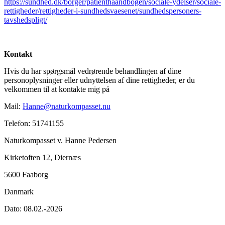
https://sundhed.dk/borger/patienthaandbogen/sociale-ydelser/sociale-
rettigheder/rettigheder-i-sundhedsvaesenet/sundhedspersoners-
tavshedspligt/
Kontakt
Hvis du har spørgsmål vedrørende behandlingen af dine
personoplysninger eller udnyttelsen af dine rettigheder, er du
velkommen til at kontakte mig på
Mail:
Hanne@naturkompasset.nu
Telefon: 51741155
Naturkompasset v. Hanne Pedersen
Kirketoften 12, Diernæs
5600 Faaborg
Danmark
Dato: 08.02.-2026