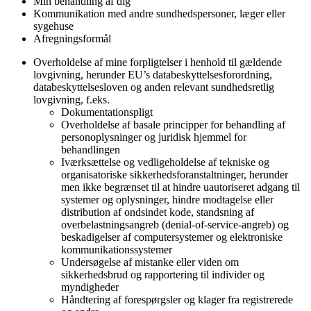
Min behandling af dig
Kommunikation med andre sundhedspersoner, læger eller
sygehuse
Afregningsformål
Overholdelse af mine forpligtelser i henhold til gældende
lovgivning, herunder EU’s databeskyttelsesforordning,
databeskyttelsesloven og anden relevant sundhedsretlig
lovgivning, f.eks.
Dokumentationspligt
Overholdelse af basale principper for behandling af
personoplysninger og juridisk hjemmel for
behandlingen
Iværksættelse og vedligeholdelse af tekniske og
organisatoriske sikkerhedsforanstaltninger, herunder
men ikke begrænset til at hindre uautoriseret adgang til
systemer og oplysninger, hindre modtagelse eller
distribution af ondsindet kode, standsning af
overbelastningsangreb (denial-of-service-angreb) og
beskadigelser af computersystemer og elektroniske
kommunikationssystemer
Undersøgelse af mistanke eller viden om
sikkerhedsbrud og rapportering til individer og
myndigheder
Håndtering af forespørgsler og klager fra registrerede